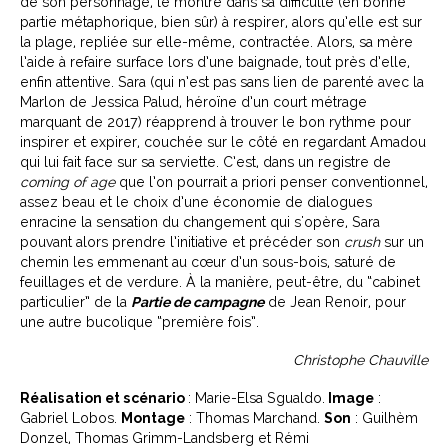
de son personnage, le montre dans sa difficulté (en bonne
partie métaphorique, bien sûr) à respirer, alors qu’elle est sur
la plage, repliée sur elle-même, contractée. Alors, sa mère
l’aide à refaire surface lors d’une baignade, tout près d’elle,
enfin attentive. Sara (qui n’est pas sans lien de parenté avec la
Marlon de Jessica Palud, héroïne d’un court métrage
marquant de 2017) réapprend à trouver le bon rythme pour
inspirer et expirer, couchée sur le côté en regardant Amadou
qui lui fait face sur sa serviette. C’est, dans un registre de
coming of age
que l’on pourrait a priori penser conventionnel,
assez beau et le choix d’une économie de dialogues
enracine la sensation du changement qui s'opère, Sara
pouvant alors prendre l’initiative et précéder son
crush
sur un
chemin les emmenant au cœur d’un sous-bois, saturé de
feuillages et de verdure. À la manière, peut-être, du “cabinet
particulier” de la
Partie de campagne
de Jean Renoir, pour
une autre bucolique “première fois”.
Christophe Chauville
Réalisation et scénario
: Marie-Elsa Sgualdo.
Image
:
Gabriel Lobos.
Montage
: Thomas Marchand.
Son
: Guilhèm
Donzel, Thomas Grimm-Landsberg et Rémi