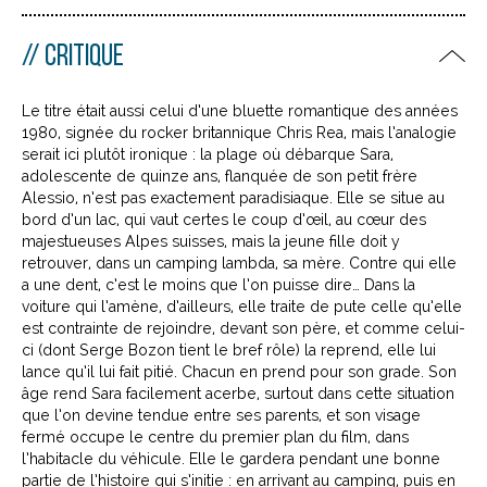
CRITIQUE
Le titre était aussi celui d’une bluette romantique des années
1980, signée du rocker britannique Chris Rea, mais l’analogie
serait ici plutôt ironique : la plage où débarque Sara,
adolescente de quinze ans, flanquée de son petit frère
Alessio, n’est pas exactement paradisiaque. Elle se situe au
bord d’un lac, qui vaut certes le coup d’œil, au cœur des
majestueuses Alpes suisses, mais la jeune fille doit y
retrouver, dans un camping lambda, sa mère. Contre qui elle
a une dent, c’est le moins que l’on puisse dire… Dans la
voiture qui l’amène, d’ailleurs, elle traite de pute celle qu’elle
est contrainte de rejoindre, devant son père, et comme celui-
ci (dont Serge Bozon tient le bref rôle) la reprend, elle lui
lance qu’il lui fait pitié. Chacun en prend pour son grade. Son
âge rend Sara facilement acerbe, surtout dans cette situation
que l’on devine tendue entre ses parents, et son visage
fermé occupe le centre du premier plan du film, dans
l’habitacle du véhicule. Elle le gardera pendant une bonne
partie de l’histoire qui s’initie : en arrivant au camping, puis en