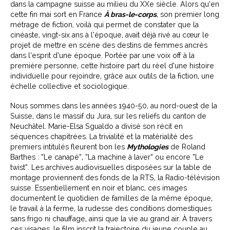
dans la campagne suisse au milieu du XXe siècle. Alors qu’en
cette fin mai sort en France
À bras-le-corps
, son premier long
métrage de fiction
,
voilà qui permet de constater que la
cinéaste, vingt-six ans à l’époque, avait déjà rivé au cœur le
projet de mettre en scène des destins de femmes ancrés
dans l’esprit d’une époque. Portée par une voix off à la
première personne, cette histoire part du réel d’une histoire
individuelle pour rejoindre, grâce aux outils de la fiction, une
échelle collective et sociologique.
Nous sommes dans les années 1940-50, au nord-ouest de la
Suisse, dans le massif du Jura, sur les reliefs du canton de
Neuchâtel. Marie-Elsa Sgualdo a divisé son récit en
séquences chapitrées. La trivialité et la matérialité des
premiers intitulés fleurent bon les
Mythologies
de Roland
Barthes : “Le canapé”, “La machine à laver” ou encore “Le
twist”. Les archives audiovisuelles disposées sur la table de
montage proviennent des fonds de la RTS, la Radio-télévision
suisse. Essentiellement en noir et blanc, ces images
documentent le quotidien de familles de la même époque,
le travail à la ferme, la rudesse des conditions domestiques
sans frigo ni chauffage, ainsi que la vie au grand air. À travers
ces visages, le film inscrit la trajectoire du jeune couple au