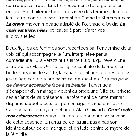
centre de son récit dans le mouvement d’une génération
entière. Son traitement de la destinée des femmes de cette
famille rencontre le travail récent de Gabrielle Stemmer dans
La grève
, moyen métrage adapté de l’ouvrage d’Ovidie
La
chair est triste, hélas
,
et
réalisé à partir d’archives
audiovisuelles.
Deux figures de femmes sont racontées par l’entremise de la
voix off qui accompagne le film, interprétée par la
comédienne Julia Perazzini. La tante Blublu, qui rêve d’une
autre vie aux États-Unis, et la figure centrale de la mère, si
belle aux yeux de sa fille, la narratrice, influencée dès le plus
jeune âge par le regard patriarcal des adultes : “
J’avais peur
de devenir accessoire face à sa beauté
.” Parvenue à
s’échapper d’un mariage violent au prix d’une fuite qui privera
ses enfants de sa présence, l’entêtement de cette maman
disparue rappelle celui du personnage incarné par Laure
Calamy dans le moyen métrage d’Alain Guiraudie
On m’a volé
mon adolescence
(2007). Héritière du douloureux souvenir
de cette absence, la narratrice construira pas à pas son
identité autour de ce manque, et en lutte contre le mythe de
la féminité.