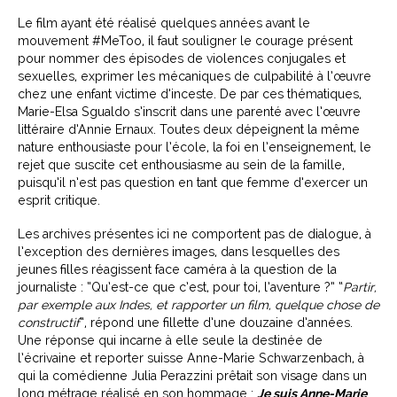
Le film ayant été réalisé quelques années avant le
mouvement #MeToo, il faut souligner le courage présent
pour nommer des épisodes de violences conjugales et
sexuelles, exprimer les mécaniques de culpabilité à l’œuvre
chez une enfant victime d’inceste. De par ces thématiques,
Marie-Elsa Sgualdo s’inscrit dans une parenté avec l’œuvre
littéraire d’Annie Ernaux. Toutes deux dépeignent la même
nature enthousiaste pour l’école, la foi en l’enseignement, le
rejet que suscite cet enthousiasme au sein de la famille,
puisqu’il n’est pas question en tant que femme d’exercer un
esprit critique.
Les archives présentes ici ne comportent pas de dialogue, à
l’exception des dernières images, dans lesquelles des
jeunes filles réagissent face caméra à la question de la
journaliste : “Qu’est-ce que c’est, pour toi, l’aventure ?” “
Partir,
par exemple aux Indes, et rapporter un film, quelque chose de
constructif
”, répond une fillette d’une douzaine d’années.
Une réponse qui incarne à elle seule la destinée de
l’écrivaine et reporter suisse Anne-Marie Schwarzenbach, à
qui la comédienne Julia Perazzini prêtait son visage dans un
long métrage réalisé en son hommage :
Je suis Anne-Marie