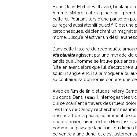
Henri (Jean-Michel Balthazar), boulanger re
femme. Malgré toute la place qu’il prend 
celle-ci. Pourtant, lors d’une pause en pl
au regard aussi attentif qu’actif. C’est 
cartoonesques, déclenchant un magnétisme 
morne. Jusqu’à réactiver un désir évanesc
Dans cette histoire de reconquête amoure
Ma planète
agissent par une myriade de c
tandis que l’homme se trouve plus ancré a
fuite en avant, alors que lui, s’accroche à
sous un angle enclin à la moquerie ou aux
au contraire, sa bonhomie confère une ce
Avec ce film de fin d’études, Valéry Carn
du corps. Dans
Titan
, il interrogeait les 
qui se scarifient à travers des rituels dolor
Les films de Carnoy recherchent néanmoi
ainsi un art de la pause, notamment de ce
que de boxer, faisant écho à Henri assis 
comme un paysage lancinant, ou digne d’ê
ce ventre à une dune, et c’est justement s