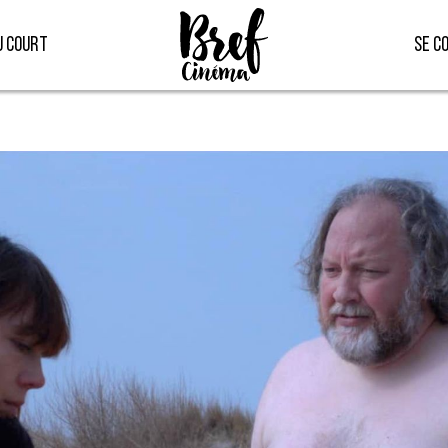
u court
Se c