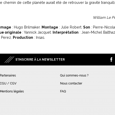
 chemin de cette planète aurait été de retrouver la gravité tranquil
William Le P
Image
: Hugo Brilmaker.
Montage
: Julie Robert.
Son
: Pierre-Nicol
e originale
: Yannick Jacquet.
Interprétation
: Jean-Michel Balthaz
n Perez.
Production
: Insas.
S’INSCRIRE À LA NEWSLETTER
Partenaires
Qui sommes-nous ?
CGU / CGV
Nous contacter
Mentions légales
FAQ