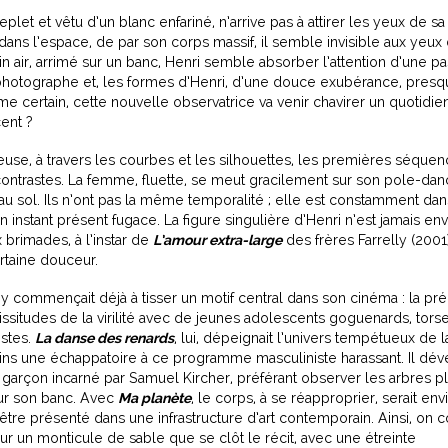
plet et vêtu d’un blanc enfariné, n’arrive pas à attirer les yeux de sa
dans l’espace, de par son corps massif, il semble invisible aux yeux
ein air, arrimé sur un banc, Henri semble absorber l’attention d’une p
une photographe et, les formes d’Henri, d’une douce exubérance, pres
certain, cette nouvelle observatrice va venir chavirer un quotidie
ent ?
use, à travers les courbes et les silhouettes, les premières séque
ontrastes. La femme, fluette, se meut gracilement sur son pole-dan
u sol. Ils n’ont pas la même temporalité ; elle est constamment dan
 un instant présent fugace. La figure singulière d’Henri n’est jamais en
 brimades, à l’instar de
L’amour extra-large
des frères Farrelly (2001
rtaine douceur.
oy commençait déjà à tisser un motif central dans son cinéma : la p
vicissitudes de la virilité avec de jeunes adolescents goguenards, tors
istes.
La danse des renards
, lui, dépeignait l’univers tempétueux de 
ns une échappatoire à ce programme masculiniste harassant. Il dé
 garçon incarné par Samuel Kircher, préférant observer les arbres pl
sur son banc. Avec
Ma planète
, le corps, à se réapproprier, serait en
tre présenté dans une infrastructure d’art contemporain. Ainsi, on
ur un monticule de sable que se clôt le récit, avec une étreinte