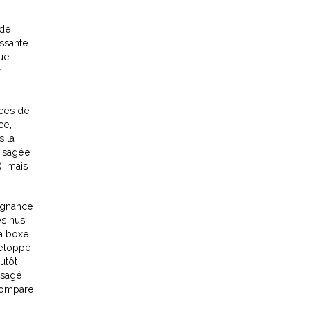
 de
assante
que
n
nces de
ce,
s la
visagée
), mais
régnance
es nus,
la boxe.
veloppe
utôt
visagé
 compare