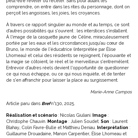
peut-être révéler ou receler. Sans pour autant les
comprendre, on entre dans les rites du personnage, dont on
perçoit les angoisses, les joies, les croyances.
À travers ce rapport singulier au monde et au temps, ce sont
d’autres possibilités qui s’ouvrent : les interstices s’installent.
À l’image de la casquette jaune de Céline, miraculeusement
portée par les eaux et les circonstances jusqu’au cœur de
Bruno, le monde de l’éducatrice (interprétée par Élise
Lhomeau) et celui des résidents se rejoignent, l’épouvante et
la magie se côtoient, le réel et le merveilleux s’entremêlent.
Entrevoir d’autres réels devient l’opportunité de questionner
ce qui nous échappe, ou ce qui nous inquiète, et de tenter
de s’en affranchir pour laisser la place au surgissement.
Marie-Anne Campos
Article paru dans
Bref
n°130, 2025.
Réalisation et scénario
: Nicolas Giuliani.
Image
:
Christophe Chauvin.
Montage
: Julien Soudet.
Son
: Laurent
Blahay, Colin Favre-Bulle et Matthieu Deniau.
Interprétation
:
Guillaume Drouadaine, Manon Carpentier, Élise Lhomeau et