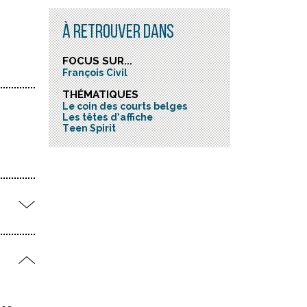
À RETROUVER DANS
FOCUS SUR...
François Civil
THÉMATIQUES
Le coin des courts belges
Les têtes d’affiche
Teen Spirit