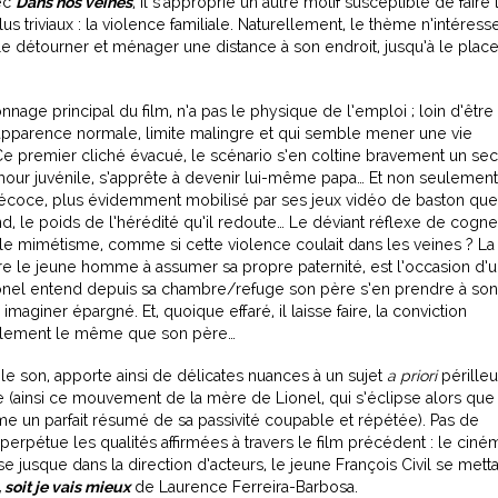
ec
Dans nos veines
, il s’approprie un autre motif susceptible de faire 
s triviaux : la violence familiale. Naturellement, le thème n’intéress
 le détourner et ménager une distance à son endroit, jusqu’à le plac
nnage principal du film, n’a pas le physique de l’emploi ; loin d’être
d’apparence normale, limite malingre et qui semble mener une vie
 premier cliché évacué, le scénario s’en coltine bravement un sec
’amour juvénile, s’apprête à devenir lui-même papa… Et non seulement 
récoce, plus évidemment mobilisé par ses jeux vidéo de baston que
nd, le poids de l’hérédité qu’il redoute… Le déviant réflexe de cogne
able mimétisme, comme si cette violence coulait dans les veines ? La
re le jeune homme à assumer sa propre paternité, est l’occasion d’
el entend depuis sa chambre/refuge son père s’en prendre à son
imaginer épargné. Et, quoique effaré, il laisse faire, la conviction
uellement le même que son père…
le son, apporte ainsi de délicates nuances à un sujet
a priori
périlleu
 (ainsi ce mouvement de la mère de Lionel, qui s’éclipse alors que
me un parfait résumé de sa passivité coupable et répétée). Pas de
 perpétue les qualités affirmées à travers le film précédent : le ciné
se jusque dans la direction d’acteurs, le jeune François Civil se metta
 soit je vais mieux
de Laurence Ferreira-Barbosa.