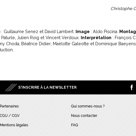
Christophe C
o
: Guillaume Senez et David Lambert.
Image
: Aldo Piscina.
Montag
 Paturle, Julien Roig et Vincent Verdoux.
Interprétation
: François Ci
my Choda, Béatrice Didier, Maëlotte Galeotte et Dominique Baeyens
duction.
S’INSCRIRE À LA NEWSLETTER
Partenaires
Qui sommes-nous ?
CGU / CGV
Nous contacter
Mentions légales
FAQ