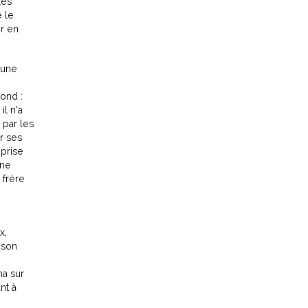
les
e le
er en
 une
ond :
il n’a
 par les
r ses
 prise
une
 frère
x,
 son
ma sur
nt à