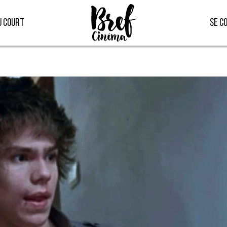
u court
Se c