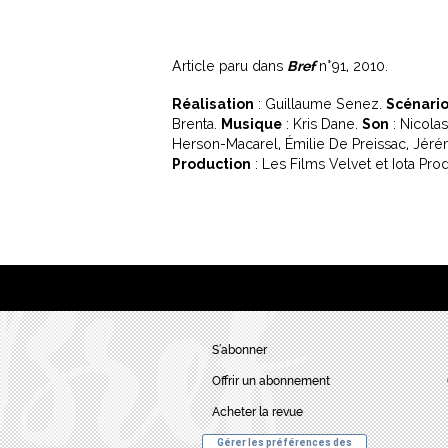
Article paru dans
Bref
n°91, 2010.
Réalisation
: Guillaume Senez.
Scénari
Brenta.
Musique
: Kris Dane.
Son
: Nicolas
Herson-Macarel, Émilie De Preissac, Jéré
Production
: Les Films Velvet et Iota Pro
S’abonner
Offrir un abonnement
Acheter la revue
Gérer les préférences des