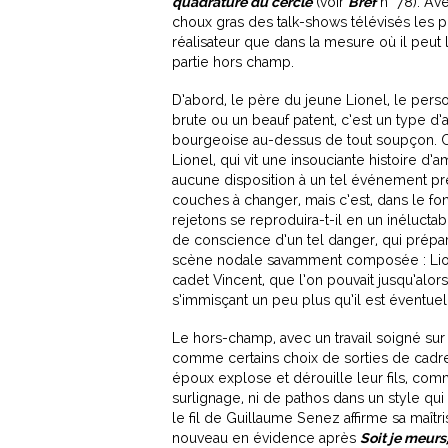
quadrature du cercle
(voir
Bref
n° 78). Av
choux gras des talk-shows télévisés les plu
réalisateur que dans la mesure où il peut
partie hors champ.
D’abord, le père du jeune Lionel, le perso
brute ou un beauf patent, c’est un type 
bourgeoise au-dessus de tout soupçon. Ce
Lionel, qui vit une insouciante histoire d
aucune disposition à un tel événement p
couches à changer, mais c’est, dans le fo
rejetons se reproduira-t-il en un inéluct
de conscience d’un tel danger, qui prépa
scène nodale savamment composée : Lion
cadet Vincent, que l’on pouvait jusqu’alors 
s’immisçant un peu plus qu’il est évent
Le hors-champ, avec un travail soigné sur 
comme certains choix de sorties de cadre
époux explose et dérouille leur fils, com
surlignage, ni de pathos dans un style qui
le fil de Guillaume Senez affirme sa maîtri
nouveau en évidence après
Soit je meurs,