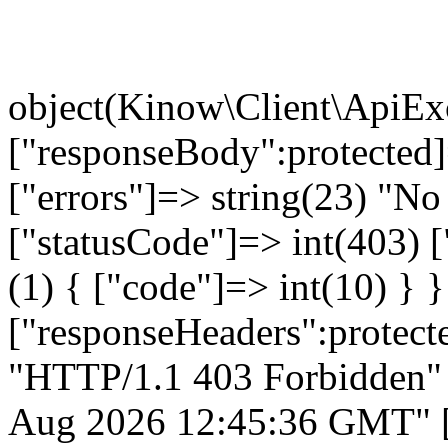
No access to this v
object(Kinow\Client\ApiException)#123 (10) { ["responseBody":protected]=> object(stdClass)#121 (3) { ["errors"]=> string(23) "No access to this video" ["statusCode"]=> int(403) ["data"]=> object(stdClass)#122 (1) { ["code"]=> int(10) } } ["responseHeaders":protected]=> array(7) { [0]=> string(22) "HTTP/1.1 403 Forbidden" ["Date"]=> string(29) "Fri, 07 Aug 2026 12:45:36 GMT" ["Content-Type"]=> string(16) "application/json" ["Transfer-Encoding"]=> string(7) "chunked" ["Connection"]=> string(10) "keep-alive" ["Server"]=> string(6) "Apache" ["Cache-Control"]=> string(17) "no-cache, private" } ["responseObject":protected]=> NULL ["message":protected]=> string(23) "No access to this video" ["string":"Exception":private]=> string(0) "" ["code":protected]=> int(403) ["file":protected]=> string(66) "/var/sftp/bref2020/vendor/kinow-io/kinow-php-sdk/lib/ApiClient.php" ["line":protected]=> int(279) ["trace":"Exception":private]=> array(7) { [0]=> array(6) { ["file"]=> string(70) "/var/sftp/bref2020/vendor/kinow-io/kinow-php-sdk/lib/Api/VideosApi.php" ["line"]=> int(1944) ["function"]=> string(7) "callApi" ["class"]=> string(22) "Kinow\Client\ApiClient" ["type"]=> string(2) "->" ["args"]=> array(7) { [0]=> string(18) "/videos/910/player" [1]=> string(3) "GET" [2]=> array(2) { ["customer_id"]=> bool(false) ["ip_address"]=> string(13) "216.73.216.52" } [3]=> string(0) "" [4]=> array(4) { ["Accept"]=> string(37) "application/vnd.kinowapi.v1.4.58+json" ["Content-Type"]=> string(16) "application/json" ["X-Client-Id"]=> string(32) "acc0267f32e12769a084ed838b29d5e9" ["X-Client-Secret"]=> string(60) "$2y$10$OqH37GFE5WhYwKX/9qEN6uNBbPe2I3xB4ARKeEmv9DavLu01xNQE6" } [5]=> string(39) "\Kinow\Client\Model\PlayerConfiguration" [6]=> string(25) "/videos/{video_id}/player" } } [1]=> array(6) { ["file"]=> string(70) "/var/sftp/bref2020/vendor/kinow-io/kinow-php-sdk/lib/Api/VideosApi.php" ["line"]=> int(1860) ["function"]=> string(26) "getVideoPlayerWithHttpInfo" ["class"]=> string(26) "Kinow\Client\Api\VideosApi" ["type"]=> string(2) "->" ["args"]=> array(4) { [0]=> int(910) [1]=> bool(false) [2]=> NULL [3]=> string(13) "216.73.216.52" } } [2]=> array(6) { ["file"]=> string(62) "/var/sftp/bref2020/include/plugins/p_kinow/genKinowProduct.php" ["line"]=> int(44) ["function"]=> string(14) "getVideoPlayer" ["class"]=> string(26) "Kinow\Client\Api\VideosApi" ["type"]=> string(2) "->" ["args"]=> array(4) { [0]=> int(910) [1]=> bool(false) [2]=> NULL [3]=> string(13) "216.73.216.52" } } [3]=> array(6) { ["file"]=> string(50) "/var/sftp/bref2020/include/base/base.functions.php" ["line"]=> int(2548) ["function"]=> string(11) "__construct" ["class"]=> string(15) "genKinowProduct" ["type"]=> string(2) "->" ["args"]=> array(2) { [0]=> object(genSite)#6 (13) { ["rubrique_id"]=> string(5) "47747" ["lg"]=> string(2) "fr" ["g_url"]=> object(genUrlV2)#8 (24) { ["tabUrl"]=> NULL ["roadSup"]=> array(0) { } ["paramsUrl"]=> array(0) { } ["paramsOrdered"]=> array(0) { } ["topRubId"]=> NULL ["minisite"]=> bool(false) ["paramsAsIndex"]=> array(0) { } ["rubId"]=> string(5) "47747" ["parsedUrl"]=> array(2) { [1]=> string(5) "films" [2]=> string(14) "cadavre-exquis" } ["rootHomeId"]=> string(1) "1" ["builtRoad"]=> array(1) { [47747]=> array(3) { [0]=> array(3) { ["id"]=> string(1) "1" ["titre"]=> string(55) "Brefcinema | Le meilleur du court métrage en streaming" ["url"]=> string(1) "/" } [1]=> array(3) { ["id"]=> string(1) "6" ["titre"]=> string(9) "Les films" ["url"]=> string(7) "/films/" } [2]=> array(3) { ["id"]=> string(5) "47747" ["titre"]=> string(14) "Cadavre exquis" ["url"]=> string(22) "/films/cadavre-exquis/" } } } ["menus"]=> array(5) { ["menu-hide"]=> string(1) "3" ["haut-gauche"]=> string(5) "38495" ["footer-1"]=> string(5) "38499" ["footer-2"]=> string(5) "38503" ["footer-3"]=> string(5) "38507" } ["lg