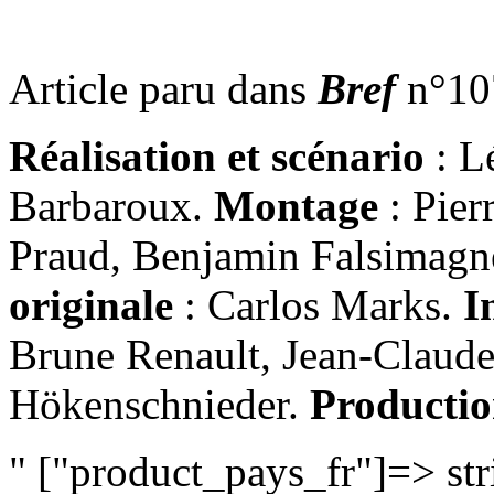
Article paru dans
Bref
n°10
Réalisation et scénario
: L
Barbaroux.
Montage
: Pie
Praud, Benjamin Falsimagn
originale
: Carlos Marks.
I
Brune Renault, Jean-Claude
Hökenschnieder.
Producti
" ["product_pays_fr"]=> string(7) "France " ["product_cover"]=> string(7) "771.jpg" ["fk_bonus_type_id"]=> string(1) "0" ["fk_genre_id"]=> string(1) "9" ["product_views"]=> string(3) "252" ["product_views_lastmonth"]=> string(1) "2" ["product_sortie_semaine"]=> string(1) "0" ["product_free"]=> string(1) "0" ["product_allocine_id"]=> string(6) "216364" ["product_duration"]=> string(2) "25" ["actu_id"]=> NULL ["actu_date"]=> NULL ["actu_desc_fr"]=> NULL ["actu_content_fr"]=> NULL ["actu_promue"]=> NULL ["lp_page_id"]=> NULL ["lp_page_title_para_fr"]=> NULL ["lp_page_title_une_fr"]=> NULL ["lp_page_title_offre_fr"]=> NULL ["lp_page_subtitle_offre_fr"]=> NULL ["lp_page_bloc1_offre_fr"]=> NULL ["lp_page_bloc2_offre_fr"]=> NULL ["lp_page_asterisque_fr"]=> NULL ["lp_page_footer_title_fr"]=> NULL ["lp_page_footer_img_fr"]=> NULL ["lp_page_footer_alt_fr"]=> NULL ["sortie_id"]=> NULL ["sortie_auteur"]=> NULL ["sortie_img"]=> NULL ["sortie_img_alt"]=> NULL ["sortie_presentation"]=> NULL ["sortie_home"]=> NULL ["cineaste_id"]=> NULL ["cineaste_nom"]=> NULL ["cineaste_presentation"]=> NULL ["cineaste_home"]=> NULL ["evenement_id"]=> NULL ["evenement_presentation"]=> NULL ["evenement_home"]=> NULL ["rubrique_id"]=> string(5) "47747" ["ocms_version"]=> string(5) "47747" ["ocms_version_name"]=> NULL ["ocms_etat"]=> string(8) "en_ligne" ["ocms_creator"]=> NULL ["ocms_date_crea"]=> string(19) "2022-08-31 09:41:06" ["ocms_date_modif"]=> string(19) "2026-08-07 00:03:20" ["ocms_date_publi"]=> string(19) "0000-00-00 00:00:00" ["ocms_date_online"]=> string(19) "2026-05-12 06:30:00" ["ocms_date_offline"]=> string(19) "2027-02-12 22:59:00" ["fk_gabarit_id"]=> string(1) "3" ["fk_rubrique_id"]=> string(1) "6" ["rubrique_ordre"]=> string(3) "113" ["rubrique_gabarit_param"]=> string(0) "" ["rubrique_url_fr"]=> string(14) "cadavre-exquis" ["rubrique_titre_fr"]=> string(14) "Cadavre exquis" ["rubrique_titre_page_fr"]=> string(0) "" ["rubrique_sous_titre_fr"]=> string(0) "" ["rubrique_texte_fr"]=> string(0) "" ["rubrique_keywords_fr"]=> string(0) "" ["rubrique_desc_fr"]=> string(165) "“Cadavre exquis” est un court métrage réalisé par Léa Mysius en 2012. Regardez ”Cadavre exquis” en streaming sur Brefcinema. Le premier mois est gratuit." ["rubrique_date_crea"]=> string(19) "0000-00-00 00:00:00" ["rubrique_date_modif"]=> string(19) "0000-00-00 00:00:00" ["rubrique_date_publi"]=> string(19) "0000-00-00 00:00:00" ["rubrique_picto_fr"]=> string(0) "" ["rubrique_type"]=> string(4) "page" ["rubrique_link_fr"]=> string(0) "" ["rubrique_dyntitle"]=> string(1) "0" ["rubrique_dynvisibility"]=> string(1) "0" ["rubrique_template"]=> string(0) "" ["rubrique_option"]=> string(0) "" } ["fk_rubrique_version_id"]=> string(5) "47747" ["params"]=> array(0) { } ["bddClasse"]=> string(0) "" ["rObj"]=> object(rubrique)#87 (10) { ["table"]=> string(10) "s_rubrique" ["id"]=> string(5) "47747" ["tabField"]=> array(31) { ["rubrique_id"]=> object(ADOFieldObject)#10 (12) { ["name"]=> string(11) "rubrique_id" ["max_length"]=> string(2) "10" ["type"]=> string(3) "int" ["scale"]=> NULL ["not_null"]=> bool(true) ["primary_key"]=> bool(true) ["auto_increment"]=> bool(true) ["binary"]=> bool(false) ["unsigned"]=> bool(true) ["zerofill"]=> bool(false) ["has_default"]=> bool(false) ["table