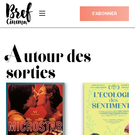
S’ABONNER
A
utour des
sorties