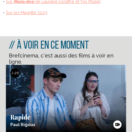
-
Sur
Maria rêve
de Lauriane Escaffre et Yvo Muller
.
-
Sur les Magritte 2023
.
// À voir en ce moment
Brefcinema, c’est aussi des films à voir en
ligne.
J-26
Rapide
Paul Rigoux