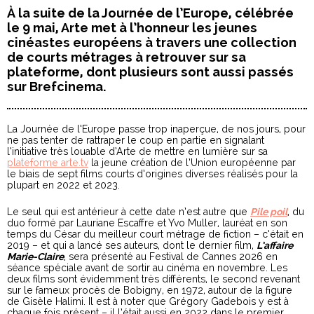
À la suite de la Journée de l’Europe, célébrée
le 9 mai, Arte met à l’honneur les jeunes
cinéastes européens à travers une collection
de courts métrages à retrouver sur sa
plateforme, dont plusieurs sont aussi passés
sur Brefcinema.
La Journée de l’Europe passe trop inaperçue, de nos jours, pour
ne pas tenter de rattraper le coup en partie en signalant
l’initiative très louable d’Arte de mettre en lumière sur sa
plateforme arte.tv
la jeune création de l’Union européenne par
le biais de sept films courts d’origines diverses réalisés pour la
plupart en 2022 et 2023.
Le seul qui est antérieur à cette date n’est autre que
Pile poil
, du
duo formé par Lauriane Escaffre et Yvo Muller, lauréat en son
temps du César du meilleur court métrage de fiction – c’était en
2019 – et qui a lancé ses auteurs, dont le dernier film,
L’affaire
Marie-Claire
, sera présenté au Festival de Cannes 2026 en
séance spéciale avant de sortir au cinéma en novembre. Les
deux films sont évidemment très différents, le second revenant
sur le fameux procès de Bobigny, en 1972, autour de la figure
de Gisèle Halimi. Il est à noter que Grégory Gadebois y est à
chaque fois présent – il l’était aussi en 2022 dans le premier