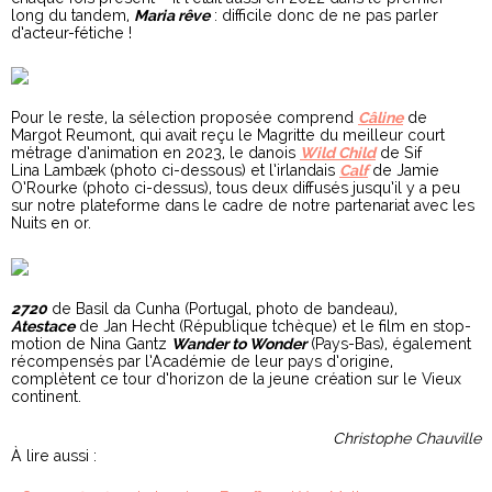
long du tandem,
Maria rêve
: difficile donc de ne pas parler
d’acteur-fétiche !
Pour le reste, la sélection proposée comprend
Câline
de
Margot Reumont, qui avait reçu le Magritte du meilleur court
métrage d’animation en 2023, le danois
Wild Child
de Sif
Lina Lambæk (photo ci-dessous) et l’irlandais
Calf
de Jamie
O’Rourke (photo ci-dessus), tous deux diffusés jusqu’il y a peu
sur notre plateforme dans le cadre de notre partenariat avec les
Nuits en or.
2720
de Basil da Cunha (Portugal, photo de bandeau),
Atestace
de Jan Hecht (République tchèque) et le film en stop-
motion de Nina Gantz
Wander to Wonder
(Pays-Bas), également
récompensés par l’Académie de leur pays d’origine,
complètent ce tour d’horizon de la jeune création sur le Vieux
continent.
Christophe Chauville
À lire aussi :