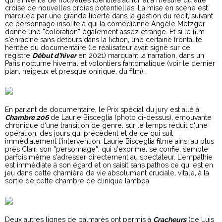
qui s’invente de nouvelles identités au fur et à mesure qu’elle
croise de nouvelles proies potentielles. La mise en scène est
marquée par une grande liberté dans la gestion du récit, suivant
ce personnage insolite à qui la comédienne Angèle Metzger
donne une “coloration” également assez étrange. Et si le film
s’enracine sans détours dans la fiction, une certaine frontalité
héritée du documentaire (le réalisateur avait signé sur ce
registre
Début d’hiver
en 2021) marquant la narration, dans un
Paris nocturne hivernal et volontiers fantomatique (voir le dernier
plan, neigeux et presque onirique, du film).
En parlant de documentaire, le Prix spécial du jury est allé à
Chambre 206
de Laurie Bisceglia (photo ci-dessus), émouvante
chronique d’une transition de genre, sur le temps réduit d’une
opération, des jours qui précèdent et de ce qui suit
immédiatement l’intervention. Laurie Bisceglia filme ainsi au plus
près Clair, son “personnage”, qui s’exprime, se confie, semble
parfois même s’adresser directement au spectateur. L’empathie
est immédiate à son égard et on saisit sans pathos ce qui est en
jeu dans cette charnière de vie absolument cruciale, vitale, à la
sortie de cette chambre de clinique lambda.
Deux autres lignes de palmarès ont permis à
Cracheurs
(de Luis