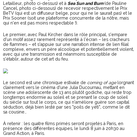
Letailleur, photo ci-dessus) et à
Sea Sun and Burn
(de Pauline
Cancel, photo ci-dessous) de recevoir respectivement le Prix
BeTV (qui est un diffuseur belge, pour qui ne le saurait pas) et le
Prix Sooner (soit une plateforme concurrente de la nôtre, mais
qui n’en est pas moins respectable !).
Le premier, avec Paul Kircher dans le rôle principal, s’empare
d’un motif assez rarement représenté à l’écran – les cracheurs
de flammes – et s’appuie sur une narration intense de lien filial
complexe, envers un père alcoolique et potentiellement violent,
avec qui une transmission est néanmoins susceptible de
s’établir, autour de cet art du feu.
Le second est une chronique estivale de
coming of age
lorgnant
clairement vers le cinéma d’une Julia Ducournau, mettant en
scène une adolescente de 13 ans plutôt godiche, qui reste trop
longtemps endormie au soleil et se prenant le coup de soleil
du siècle sur tout le corps, ce qui n’améliore guère son capital
séduction, déjà bien lesté par ses “poils de yéti”, comme le dit
sa cousine…
À retenir : les quatre films primés seront projetés à Paris, en
présence des différentes équipes, le lundi 8 juin à 20h30 au
Grand Action, à Paris.