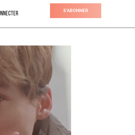
S’ABONNER
onnecter