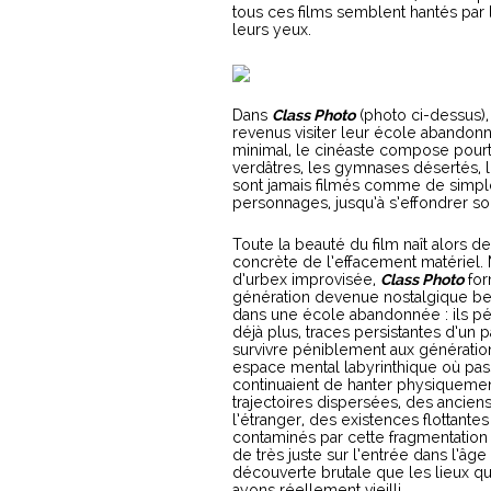
tous ces films semblent hantés par l
leurs yeux.
Dans
Class Photo
(photo ci-dessus),
revenus visiter leur école abandonné
minimal, le cinéaste compose pourt
verdâtres, les gymnases désertés, l
sont jamais filmés comme de simples
personnages, jusqu’à s’effondrer so
Toute la beauté du film naît alors de
concrète de l’effacement matériel.
d’urbex improvisée,
Class Photo
for
génération devenue nostalgique be
dans une école abandonnée : ils pén
déjà plus, traces persistantes d’u
survivre péniblement aux génération
espace mental labyrinthique où pa
continuaient de hanter physiquement
trajectoires dispersées, des ancien
l’étranger, des existences flottant
contaminés par cette fragmentation
de très juste sur l’entrée dans l’âge
découverte brutale que les lieux q
ayons réellement vieilli.