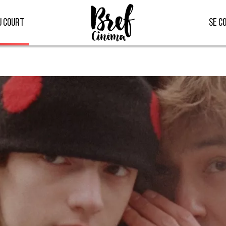
u court
Se c