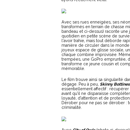
Avec ses rues enneigées, ses néon
transformés en terrain de chasse mi
bandeau et ci-dessus) raconte une
quotidien en petite scène de survie
l’avoir trahie, mais tout déborde ra
manière de circuler dans le monde 
joyeux espace de glisse sociale, un
chaque combine improvisée. Même l
trempées, une GoPro empruntée, de
transforme ce jeune cousin et com
mémorable.
Le film trouve ainsi sa singularité d
dégage. Peu à peu,
Skinny Bottines
essentiellement affectif : récupérer
avant qu’il ne disparaisse complèt
loyauté, d’attention et de protectio
Dérober pour ne pas se dérober : tou
criminalité.
Avec
City of Owls
(photo ci-dessus),