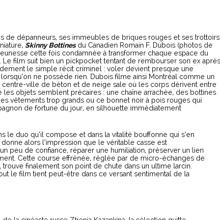
s de dépanneurs, ses immeubles de briques rouges et ses trottoirs
niature,
Skinny Bottines
du Canadien Romain F. Dubois (photos de
 jeunesse cette fois condamnée à transformer chaque espace du
. Le film suit bien un pickpocket tentant de rembourser son ex aprè
pidement le simple récit criminel : voler devient presque une
lorsqu’on ne possède rien. Dubois filme ainsi Montréal comme un
 centre-ville de béton et de neige sale où les corps dérivent entre
es objets semblent précaires : une chaîne arrachée, des bottines
s vêtements trop grands ou ce bonnet noir à pois rouges qui
pagnon de fortune du jour, en silhouette immédiatement
ans le duo qu’il compose et dans la vitalité bouffonne qui s’en
donne alors l’impression que le véritable casse est
 un peu de confiance, réparer une humiliation, préserver un lien
ement. Cette course effrénée, réglée par de micro-échanges de
n, trouve finalement son point de chute dans un ultime larcin.
t le film tient peut-être dans ce versant sentimental de la
 de la cinéaste russe Zhenia Kazankina, la sélection quitte