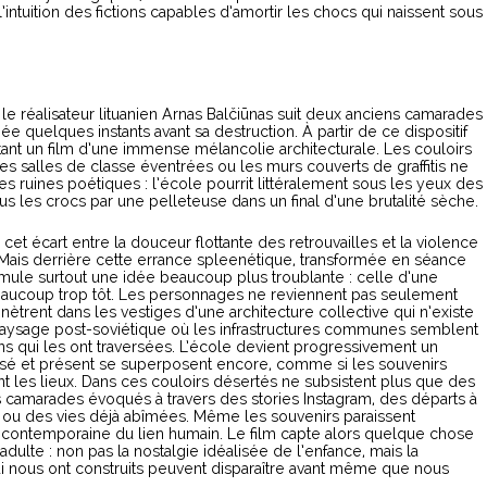
’intuition des fictions capables d’amortir les chocs qui naissent sous
 le réalisateur lituanien Arnas Balčiūnas suit deux anciens camarades
e quelques instants avant sa destruction. À partir de ce dispositif
ant un film d’une immense mélancolie architecturale. Les couloirs
es salles de classe éventrées ou les murs couverts de graffitis ne
 ruines poétiques : l’école pourrit littéralement sous les yeux des
us les crocs par une pelleteuse dans un final d’une brutalité sèche.
 cet écart entre la douceur flottante des retrouvailles et la violence
 Mais derrière cette errance spleenétique, transformée en séance
mule surtout une idée beaucoup plus troublante : celle d’une
aucoup trop tôt. Les personnages ne reviennent pas seulement
ètrent dans les vestiges d’une architecture collective qui n’existe
n paysage post-soviétique où les infrastructures communes semblent
s qui les ont traversées. L’école devient progressivement un
ssé et présent se superposent encore, comme si les souvenirs
 les lieux. Dans ces couloirs désertés ne subsistent plus que des
s camarades évoqués à travers des stories Instagram, des départs à
es ou des vies déjà abîmées. Même les souvenirs paraissent
 contemporaine du lien humain. Le film capte alors quelque chose
 adulte : non pas la nostalgie idéalisée de l’enfance, mais la
ui nous ont construits peuvent disparaître avant même que nous