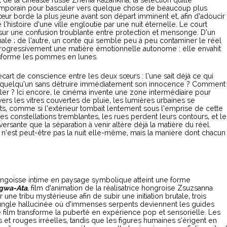
emporain pour basculer vers quelque chose de beaucoup plus
ur borde la plus jeune avant son départ imminent et, afin d’adoucir
 l’histoire d’une ville engloutie par une nuit éternelle. Le court
ur une confusion troublante entre protection et mensonge. D’un
le ; de l’autre, un conte qui semble peu à peu contaminer le réel
 progressivement une matière émotionnelle autonome : elle envahit
nsforme les pommes en lunes.
 écart de conscience entre les deux sœurs : l’une sait déjà ce qui
ter quelqu’un sans détruire immédiatement son innocence ? Comment
uler ? Ici encore, le cinéma invente une zone intermédiaire pour
ers les vitres couvertes de pluie, les lumières urbaines se
ts, comme si l’extérieur tombait lentement sous l’emprise de cette
des constellations tremblantes, les rues perdent leurs contours, et le
ersante que la séparation à venir altère déjà la matière du réel.
 n’est peut-être pas la nuit elle-même, mais la manière dont chacun
angoisse intime en paysage symbolique atteint une forme
gwa-Ata
, film d’animation de la réalisatrice hongroise Zsuzsanna
 une tribu mystérieuse afin de subir une initiation brutale, trois
ungle hallucinée où d’immenses serpents deviennent les guides
ilm transforme la puberté en expérience pop et sensorielle. Les
 et rouges irréelles, tandis que les figures humaines s’érigent en