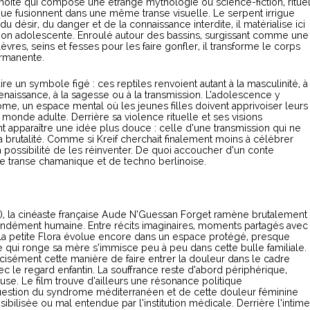
oite qui compose une étrange mythologie où science-fiction, ritue
ue fusionnent dans une même transe visuelle. Le serpent irrigue
 du désir, du danger et de la connaissance interdite, il matérialise ici
ion adolescente. Enroulé autour des bassins, surgissant comme une
res, seins et fesses pour les faire gonfler, il transforme le corps
ermanente.
ire un symbole figé : ces reptiles renvoient autant à la masculinité, à
renaissance, à la sagesse ou à la transmission. L’adolescence y
ome, un espace mental où les jeunes filles doivent apprivoiser leurs
monde adulte. Derrière sa violence rituelle et ses visions
nt apparaître une idée plus douce : celle d’une transmission qui ne
a brutalité. Comme si Kreif cherchait finalement moins à célébrer
a possibilité de les réinventer. De quoi accoucher d’un conte
 de transe chamanique et de techno berlinoise.
), la cinéaste française Aude N’Guessan Forget ramène brutalement
fondément humaine. Entre récits imaginaires, moments partagés avec
, la petite Flora évolue encore dans un espace protégé, presque
 qui ronge sa mère s’immisce peu à peu dans cette bulle familiale.
écisément cette manière de faire entrer la douleur dans le cadre
c le regard enfantin. La souffrance reste d’abord périphérique,
e. Le film trouve d’ailleurs une résonance politique
 question du syndrome méditerranéen et de cette douleur féminine
sibilisée ou mal entendue par l’institution médicale. Derrière l’intime