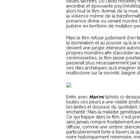
idoles sacrées. Du David Hockney m
ancestral et épouvante psychédéliq
alors tout le film. Animal de la mue,
la violence même de la transformat
présence divine ou venant mordre lèv
pubère en territoire de mutation p
Mais le film refuse justement d’en fa
la domination et au pouvoir qu’à la 
devient une jungle intérieure auton
propres monstres afin d’accéder au 
cérémonielles, le film laisse pourta
passerait plus nécessairement par l
ces rites archaïques qu’à imaginer l
multicolore sur la sororité, baigné
Enfin, avec
Man’mi
(photo ci-dessus
toutes ces peurs à une réalité pro
les tantes et douceur du quotidien
enchanté. Mais la maladie génétique
Ce qui frappe dans le film, c’est pr
sans jamais rompre frontalement ave
diffuse, comme une ombre silencieus
particulièrement forte à travers la
noire historiquement minimisée, invi