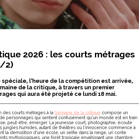
tique 2026 : les courts métrages
1/2)
spéciale, l’heure de la compétition est arrivée,
maine de la critique, à travers un premier
ges qui aura été projeté ce lundi 18 mai.
n des courts métrages à la
Semaine de la critique
compose un
 de personnages qui sentent confusément qu’un monde est en train
sse, peut-être, émerger. La jeunesse court, photographie, écoute
s jungles humides, autant de théâtres où l’innocence commence à
nt la démolition d’une école, un selfie dans la neige, un conte
ents mythologiques, une forêt tropicale envahissant une chambre :