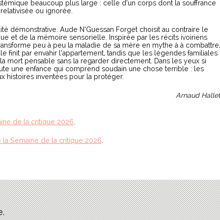
stémique beaucoup plus large : celle d’un corps dont la souffrance
lativisée ou ignorée.
lité démonstrative. Aude N’Guessan Forget choisit au contraire le
e et de la mémoire sensorielle. Inspirée par les récits ivoiriens
 transforme peu à peu la maladie de sa mère en mythe à à combattre
ale finit par envahir l’appartement, tandis que les légendes familiales
a mort pensable sans la regarder directement. Dans les yeux si
 toute une enfance qui comprend soudain une chose terrible : les
ux histoires inventées pour la protéger.
Arnaud Halle
ine de la critique 2026
.
 la Semaine de la critique 2026
.
e.