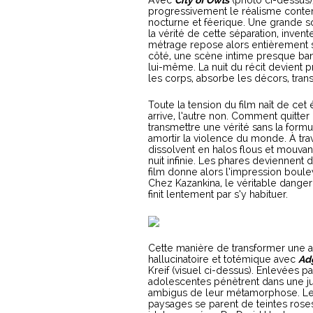
progressivement le réalisme cont
nocturne et féerique. Une grande sœ
la vérité de cette séparation, invente
métrage repose alors entièrement s
côté, une scène intime presque bana
lui-même. La nuit du récit devient
les corps, absorbe les décors, tra
Toute la tension du film naît de cet
arrive, l’autre non. Comment quit
transmettre une vérité sans la form
amortir la violence du monde. À trav
dissolvent en halos flous et mouvan
nuit infinie. Les phares deviennent 
film donne alors l’impression boulev
Chez Kazankina, le véritable danger
finit lentement par s’y habituer.
Cette manière de transformer une 
hallucinatoire et totémique avec
Ad
Kreif (visuel ci-dessus). Enlevées par
adolescentes pénètrent dans une j
ambigus de leur métamorphose. Le f
paysages se parent de teintes roses