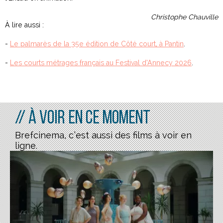
Christophe Chauville
À lire aussi :
-
Le palmarès de la 35e édition de Côté court, à Pantin
.
-
Les courts métrages français au Festival d’Annecy 2026
.
// À voir en ce moment
Brefcinema, c’est aussi des films à voir en
ligne.