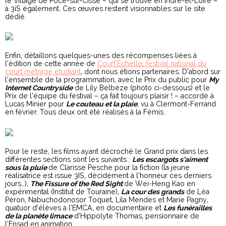
le Village de Pocé-sur-Cisse – qui se trouve en Indre-et-Loire –
à 3iS également. Ces œuvres restent visionnables sur le site
dédié.
Enfin, détaillons quelques-unes des récompenses liées à
l’édition de cette année de
Court’Échelle, festival national du
court métrage étudiant
, dont nous étions partenaires. D’abord sur
l’ensemble de la programmation, avec le Prix du public pour
My
Internet Countryside
de Lily Belbèze (photo ci-dessous) et le
Prix de l’équipe du festival – ça fait toujours plaisir ! – accordé à
Lucas Minier pour
Le couteau et la plaie
, vu à Clermont-Ferrand
en février. Tous deux ont été réalisés à la Fémis.
Pour le reste, les films ayant décroché le Grand prix dans les
différentes sections sont les suivants :
Les escargots s’aiment
sous la pluie
de Clarisse Pesche pour la fiction (la jeune
réalisatrice est issue 3IS, décidément à l’honneur ces derniers
jours…),
The Fissure of the Red Sight
de Wei-Heng Kao en
expérimental (Institut de Touraine),
La cour des grands
de Léa
Péron, Nabuchodonosor Toquet, Lila Mendes et Marie Pagny,
quatuor d’élèves à l’EMCA, en documentaire et
Les funérailles
de la planète limace
d’Hippolyte Thomas, pensionnaire de
l’Ensad en animation.