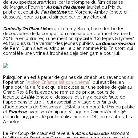
de 400 spectateurs/trices, par le triomphe du film césarisé
de Margaux Fournier
Au bain des dames
, lauréat du Prix du
public, et celui de
Feu fantôme
de Morgane Ambre (photo ci-
dessous), pour sa part distingué par le jury étudiant.
Curiosity On Planet Mars
de Tommy Baron, l’une des belles
découvertes de la compétition nationale de Clermont-Ferrand
2026, a en outre reçu une mention spéciale “Collèges & lycées”
et, toujours sur le versant des jeunes publics,
La Grande rêvasion
de Rémi Durin s’est vu attribuer le bien nommé Prix En short, qui
complète une vitrine à trophées déjà bien garnie pour lui.
Puisqu’on en est à parler de graines de cinéphiles, revenons sur
l’opération “
Action Enfance fait son cinéma
”, qui avait lieu en
ligne pour la 9e fois et qui s’est close sur une soirée de gala au
Grand Rex à Paris, avec une remise de prix au cours de
laquelle
LA’llée
(photo ci-dessous, et il n’y a pas de faute de
frappe dans le titre !), qui associait le Village d’enfants de
d’adolescents de Soissons à l’ESRA, a remporté le Prix du public
et
Esquisse
, avec son équipage Village de Chinon/école 3iS
celui du jury, présidé par la réalisatrice de LOL, entre autres, Lisa
Azuelos.
Le Prix Coup de cœur est revenu à
All in chaussette
, associant