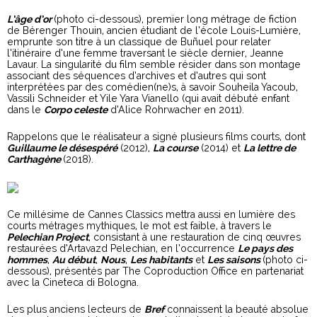
L’âge d’or
(photo ci-dessous), premier long métrage de fiction
de Bérenger Thouin, ancien étudiant de l’école Louis-Lumière,
emprunte son titre à un classique de Buñuel pour relater
l’itinéraire d’une femme traversant le siècle dernier, Jeanne
Lavaur. La singularité du film semble résider dans son montage
associant des séquences d’archives et d’autres qui sont
interprétées par des comédien(ne)s, à savoir Souheila Yacoub,
Vassili Schneider et Yile Yara Vianello (qui avait débuté enfant
dans le
Corpo celeste
d’Alice Rohrwacher en 2011).
Rappelons que le réalisateur a signé plusieurs films courts, dont
Guillaume le désespéré
(2012),
L
a course
(2014) et
La lettre de
Carthagène
(2018).
Ce millésime de Cannes Classics mettra aussi en lumière des
courts métrages mythiques, le mot est faible, à travers le
Pelechian Project
, consistant à une restauration de cinq œuvres
restaurées d’Artavazd Pelechian, en l’occurrence
Le pays des
hommes
,
Au début
,
Nous
,
Les habitants
et
Les saisons
(photo ci-
dessous), présentés par The Coproduction Office en partenariat
avec la Cineteca di Bologna.
Les plus anciens lecteurs de
Bref
connaissent la beauté absolue