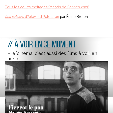
-
Tous les courts métrages français de Cannes 2026
.
-
Les saisons
d’Artavazd Pelechian
par Émile Breton.
// À voir en ce moment
Brefcinema, c’est aussi des films à voir en
ligne.
Fierrot le pou
Mathieu Kassovitz