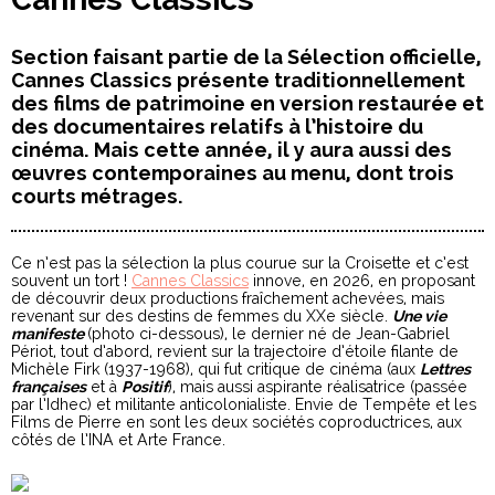
Section faisant partie de la Sélection officielle,
Cannes Classics présente traditionnellement
des films de patrimoine en version restaurée et
des documentaires relatifs à l’histoire du
cinéma. Mais cette année, il y aura aussi des
œuvres contemporaines au menu, dont trois
courts métrages.
Ce n’est pas la sélection la plus courue sur la Croisette et c’est
souvent un tort !
Cannes Classics
innove, en 2026, en proposant
de découvrir deux productions fraîchement achevées, mais
revenant sur des destins de femmes du XXe siècle.
Une vie
manifeste
(photo ci-dessous), le dernier né de Jean-Gabriel
Périot, tout d’abord, revient sur la trajectoire d’étoile filante de
Michèle Firk (1937-1968), qui fut critique de cinéma (aux
Lettres
française
s
et à
Positif
), mais aussi aspirante réalisatrice (passée
par l’Idhec) et militante anticolonialiste. Envie de Tempête et les
Films de Pierre en sont les deux sociétés coproductrices, aux
côtés de l’INA et Arte France.