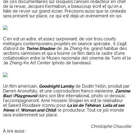
de ces documentaires sur lesquels l’ancien rédacteur en chef
de la revue, Jacques Kermabon, a beaucoup écrit et qu’on a
hâte de revoir sur grand écran. Précisons aussi que le cinéaste
sera présent sur place, ce qui est déjà un événement en soi.
C’en est un autre, et assez surprenant, de voir trois courts
métrages contemporains projetés en séance spéciale… Il s’agit
d’abord de
Torino Shadow
de Jia Zhang-Ke, grand habitué des
sections cannoises et qui a tourné ce film dans le cadre d’une
collaboration entre le Museo nazionale del cinema de Turin et le
Jia Zhang-Ke Art Center (photo de bandeau).
Un film américain,
Goodnight Lamby
de Dustin Yellin, produit par
Darren Aronofsky, et une coproduction franco-iranienne,
Zamine
Bazi
(
Playground
dans son titre international, photo ci-dessus),
l’accompagneront. Amir Hossein Shojaei en est le réalisateur
et Saeed Roustaee (connu pour
La loi de Téhéran
,
Leila et ses
frères
et
Woman and Child
) le producteur. Tout ce joli monde
sera évidemment sur place.
Christophe Chauville
À lire aussi :