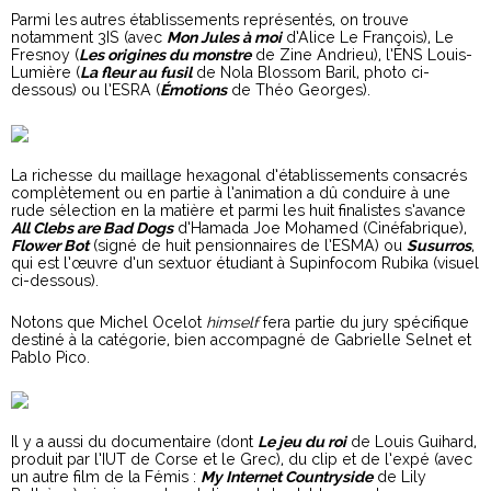
Parmi les autres établissements représentés, on trouve
notamment 3IS (avec
Mon Jules à moi
d’Alice Le François), Le
Fresnoy (
Les origines du monstre
de Zine Andrieu), l’ENS Louis-
Lumière (
La fleur au fusil
de Nola Blossom Baril, photo ci-
dessous) ou l’ESRA (
Émotions
de Théo Georges).
La richesse du maillage hexagonal d’établissements consacrés
complètement ou en partie à l’animation a dû conduire à une
rude sélection en la matière et parmi les huit finalistes s’avance
All Clebs are Bad Dogs
d’Hamada Joe Mohamed (Cinéfabrique),
Flower Bot
(signé de huit pensionnaires de l’ESMA) ou
Susurros
,
qui est l’œuvre d’un sextuor étudiant à Supinfocom Rubika (visuel
ci-dessous).
Notons que Michel Ocelot
himself
fera partie du jury spécifique
destiné à la catégorie, bien accompagné de Gabrielle Selnet et
Pablo Pico.
Il y a aussi du documentaire (dont
Le jeu du roi
de Louis Guihard,
produit par l’IUT de Corse et le Grec), du clip et de l’expé (avec
un autre film de la Fémis :
My Internet Countryside
de Lily