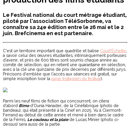
Le Festival national du court métrage étudiant,
piloté par l’association TéléSorbonne, va
connaître sa 24e édition entre le 26 mai et le 2
juin. Brefcinema en est partenaire.
C’est un territoire important que quadrille et balise
Court’Échelle
,
à savoir celui des œuvres étudiantes, intrinsèquement porteuses
d’avenir, et près de 600 titres sont soumis chaque année au
comité de sélection, qui en retient une quarantaine en sélection,
avec à la clé une quinzaine de prix décernés par différents jurys.
Précisons d’emblée que l’accès aux séances est gratuit, sur
simple inscription (voir la
page Instagram du festival
).
Parmi les neuf films de fiction qui concourront, on citera
d’abord
Bimo
d’Ounia Hanader, de la Cinéfabrique (photo de
bandeau), qui était présenté à la Cinef en 2025. Vu à Clermont-
Ferrand au début de cette année et mené à bien dans le cadre
de la Fémis,
Le couteau et la plaie
de Lucas Minier (photo ci-
dessus) sera aussi de la partie.