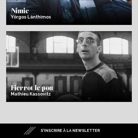
Nimic
Yórgos Lánthimos
Fierrot le pou
Mathieu Kassovitz
S’INSCRIRE À LA NEWSLETTER