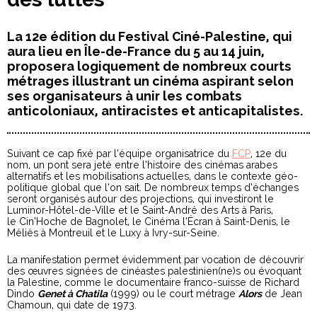
La 12e édition du Festival Ciné-Palestine, qui
aura lieu en Île-de-France du 5 au 14 juin,
proposera logiquement de nombreux courts
métrages illustrant un cinéma aspirant selon
ses organisateurs à unir les combats
anticoloniaux, antiracistes et anticapitalistes.
Suivant ce cap fixé par l’équipe organisatrice du
FCP
, 12e du
nom, un pont sera jeté entre l’histoire des cinémas arabes
alternatifs et les mobilisations actuelles, dans le contexte géo-
politique global que l’on sait. De nombreux temps d’échanges
seront organisés autour des projections, qui investiront le
Luminor-Hôtel-de-Ville et le Saint-André des Arts à Paris,
le Cin’Hoche de Bagnolet, le Cinéma l’Écran à Saint-Denis, le
Méliès à Montreuil et le Luxy à Ivry-sur-Seine.
La manifestation permet évidemment par vocation de découvrir
des œuvres signées de cinéastes palestinien(ne)s ou évoquant
la Palestine, comme le documentaire franco-suisse de Richard
Dindo
Genet à Chatila
(1999) ou le court métrage
Alors
de Jean
Chamoun, qui date de 1973.