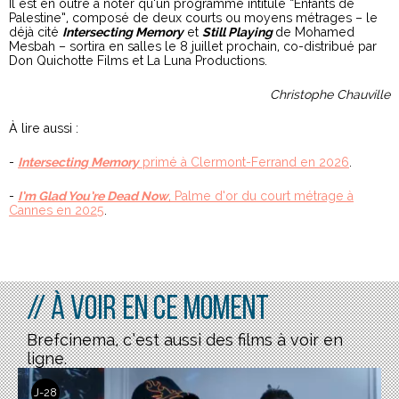
Il est en outre à noter qu’un programme intitulé “Enfants de
Palestine”, composé de deux courts ou moyens métrages – le
déjà cité
Intersecting Memory
et
Still Playing
de Mohamed
Mesbah – sortira en salles le 8 juillet prochain, co-distribué par
Don Quichotte Films et La Luna Productions.
Christophe Chauville
À lire aussi :
-
Intersecting Memory
primé à Clermont-Ferrand en 2026
.
-
I’m Glad You’re Dead Now
, Palme d’or du court métrage à
Cannes en 2025
.
// À voir en ce moment
Brefcinema, c’est aussi des films à voir en
ligne.
J-28