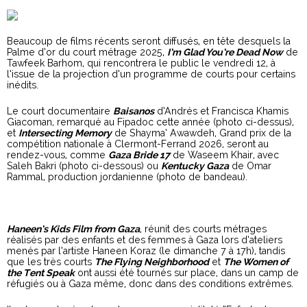
Beaucoup de films récents seront diffusés, en tête desquels la
Palme d’or du court métrage 2025,
I’m Glad You’re Dead Now
de
Tawfeek Barhom, qui rencontrera le public le vendredi 12, à
l’issue de la projection d’un programme de courts pour certains
inédits.
Le court documentaire
Baisanos
d’Andrés et Francisca Khamis
Giacoman, remarqué au Fipadoc cette année (photo ci-dessus),
et
Intersecting Memory
de Shayma’ Awawdeh, Grand prix de la
compétition nationale à Clermont-Ferrand 2026, seront au
rendez-vous, comme
Gaza Bride 17
de Waseem Khair, avec
Saleh Bakri (photo ci-dessous) ou
Kentucky Gaza
de Omar
Rammal, production jordanienne (photo de bandeau).
Haneen’s Kids Film from Gaza
, réunit des courts métrages
réalisés par des enfants et des femmes à Gaza lors d’ateliers
menés par l’artiste Haneen Koraz (le dimanche 7 à 17h), tandis
que les très courts
The Flying Neighborhood
et
The Women of
the Tent Speak
ont aussi été tournés sur place, dans un camp de
réfugiés ou à Gaza même, donc dans des conditions extrêmes.