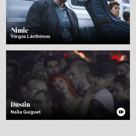
Nimic
Yórgos Lánthimos
Dustin
Naïla Guiguet