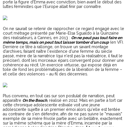
porte la figure d’Emma avec conviction, bien avant le début des
luttes féministes que l’Europe allait finir par connaître.
On ne saurait se retenir de rapprocher ce regard engagé avec le
court métrage présenté par Marie-Elsa Sgualdo à la Quinzaine
des réalisateurs, à Cannes, en 2013 :
On ne peut pas tout faire en
même temps, mais on peut tout laisser tomber d’un coup
(en VF).
Derrière ce titre à rallonge, on trouve un savant montage
d’archives, faisant naître l’existence d’une femme du siècle
passé, mère de la narratrice (qui n’est pas la réalisatrice, il faut le
préciser), dont les morceaux épars convergent pour donner une
cohérence au récit. Un exercice virtuose, qui expose déjà en
toile de fond les problématiques de la libération de la femme –
et celle des violences – au fil des décennies.
Plus convenu, en tout cas sur son postulat de narration, peut
apparaître
On the Beach
, réalisé en 2012. Mais en partie à tort car
cette chronique adolescente estivale voit une jeune
adolescente sujette à un premier émoi alors qu’elle est tentée
au contraire de s’en défendre, afin de ne pas suivre le “mauvais”
exemple de sa mère frivole partie avec un bellâtre, exactement
sur la même schéma que la mère d’Emma, incarnée par la