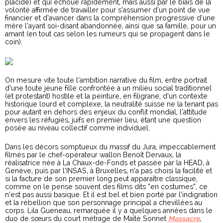
placide) et qui échoue rapidement, mais aussi par le biais de la
volonté affirmée de travailler pour s’assumer d’un point de vue
financier et d’avancer dans la compréhension progressive d’une
mère l’ayant soi-disant abandonnée, ainsi que sa famille, pour un
amant (en tout cas selon les rumeurs qui se propagent dans le
coin).
On mesure vite toute l’ambition narrative du film, entre portrait
d’une toute jeune fille confrontée à un milieu social traditionnel
(et protestant) hostile et la peinture, en filigrane, d’un contexte
historique lourd et complexe, la neutralité suisse ne la tenant pas
pour autant en dehors des enjeux du conflit mondial, l’attitude
envers les réfugiés, juifs en premier lieu, étant une question
posée au niveau collectif comme individuel.
Dans les décors somptueux du massif du Jura, impeccablement
filmés par le chef-opérateur wallon Benoît Dervaux, la
réalisatrice née à La Chaux-de-Fonds et passée par la HEAD, à
Genève, puis par l’INSAS, à Bruxelles, n’a pas choisi la facilité et
si la facture de son premier long peut apparaître classique,
comme on le pense souvent des films dits “en costumes”, ce
n’est pas aussi basique. Et il est bel et bien porté par l’indignation
et la rébellion que son personnage principal a chevillées au
corps. Lila Gueneau, remarquée il y a quelques années dans le
duo de sœurs du court métrage de Maïté Sonnet
Massacre
,