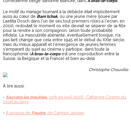
comédienne belge Sandrine Blancke, dans
À bras-le-corps
.
Le motif du mariage tournant à la débâcle était implicitement
aussi au cœur de
Bam tchak
, où une jeune mère (jouée par
Laetitia Dosch dans l’un de ses tout premiers rôles à l’écran, en
2010), redoutait le moment où elle devrait se séparer de sa fille
pour la rendre à son compagnon, selon toute probabilité
infidèle. La masculinité aliénante, éventuellement toxique, n’a
pas tant changé que cela entre 1945 et le début du XXIe siècle,
mais du mieux apparaît et l’émergence de jeunes femmes
s’emparant du sujet au cinéma y participe, dans toute la
francophonie (
À
bras-le-corps
est une coproduction entre la
Suisse, la Belgique et la France) et bien au-delà.
Christophe Chauville
À lire aussi :
-
Sauvons les meubles
, sorti en avril 2026 : Catherine Cosme du
court au long
.
-
À propos de
Foudre
, de Carmen Jaquier
.