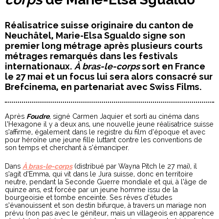
Réalisatrice suisse originaire du canton de
Neuchâtel, Marie-Elsa Sgualdo signe son
premier long métrage après plusieurs courts
métrages remarqués dans les festivals
internationaux.
À bras-le-corps
sort en France
le 27 mai et un focus lui sera alors consacré sur
Brefcinema, en partenariat avec Swiss Films.
Après
Foudre
, signé Carmen Jaquier et sorti au cinéma dans
l’Hexagone il y a deux ans, une nouvelle jeune réalisatrice suisse
s’affirme, également dans le registre du film d’époque et avec
pour héroïne une jeune fille luttant contre les conventions de
son temps et cherchant à s’émanciper.
Dans
À bras-le-corps
(distribué par Wayna Pitch le 27 mai), il
s’agit d’Emma, qui vit dans le Jura suisse, donc en territoire
neutre, pendant la Seconde Guerre mondiale et qui, à l’âge de
quinze ans, est forcée par un jeune homme issu de la
bourgeoisie et tombe enceinte. Ses rêves d’études
s’évanouissent et son destin bifurque, à travers un mariage non
prévu (non pas avec le géniteur, mais un villageois en apparence