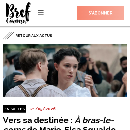
S’ABONNER
RETOUR AUX ACTUS
21/05/2026
EN SALLES
Vers sa destinée :
À bras-le-
corps
de Marie-Elsa Sgualdo