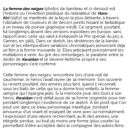
La femme des neiges
(photos de bandeau et ci-dessus) est
l’histoire où l’invention plastique du réalisateur de
Hara-
Kiri
(1962) se manifeste de la façon la plus délirante, à travers
l’utilisation de couleurs et de décors peints hissant le fantastique
à un niveau de poésie graphique inédit. Ce segment, pourtant,
fut longtemps absent des versions exploitées en Europe, sans
rapport avec celle qui valut à Kobayashi le Prix spécial du jury à
Cannes, en 1965. Dans ce sketch, les stridences de la bande-
son et les intempestives variations chromatiques annoncent déjà
un film à la forme mouvante (1). Elles anticipent précisément les
mutilations à venir. Au gré des remontages, le parallèle entre le
destin de
Kwaïdan
et le devenir-fantôme propre à ses
personnages s’est confirmé.
Cette femme des neiges, rencontrée lors d’une nuit de
cauchemar, le héros l’avait rayée de sa mémoire. Son souvenir
lui revient pourtant, des années plus tard, quand il reconnaît,
sous les traits de celle qui lui a donné trois enfants, la femme-
vampire qui l’épargna jadis. Si la mémoire joue des tours à son
héros,
Kwaïdan
s’est défait aussi de sa forme originelle pour nier
pendant longtemps l’existence de ce sketch. À tel point que l’on
peut voir dans ce beau personnage maléfique, tombant
amoureux d’un vivant et essayant de vivre avec lui normalement,
l’expression d’une œuvre recherchant, au fil des années, une
intégrité perdue, ou tout du moins une forme (plus courte) lui
permettant d’être acceptée dans la compagnie des autres films.