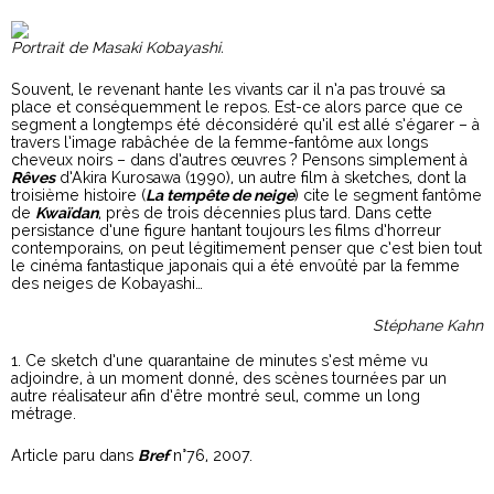
Portrait de Masaki Kobayashi.
Souvent, le revenant hante les vivants car il n’a pas trouvé sa
place et conséquemment le repos. Est-ce alors parce que ce
segment a longtemps été déconsidéré qu’il est allé s’égarer – à
travers l’image rabâchée de la femme-fantôme aux longs
cheveux noirs – dans d’autres œuvres ? Pensons simplement à
Rêves
d’Akira Kurosawa (1990), un autre film à sketches, dont la
troisième histoire (
La tempête de neige
) cite le segment fantôme
de
Kwaïdan
, près de trois décennies plus tard. Dans cette
persistance d’une figure hantant toujours les films d’horreur
contemporains, on peut légitimement penser que c’est bien tout
le cinéma fantastique japonais qui a été envoûté par la femme
des neiges de Kobayashi…
Stéphane Kahn
1. Ce sketch d’une quarantaine de minutes s’est même vu
adjoindre, à un moment donné, des scènes tournées par un
autre réalisateur afin d’être montré seul, comme un long
métrage.
Article paru dans
Bref
n°76, 2007.