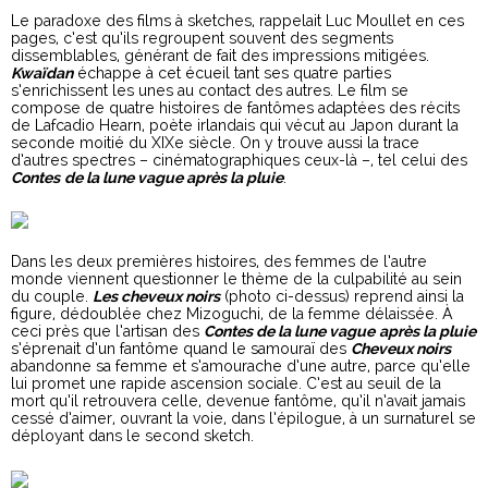
Le paradoxe des films à sketches, rappelait Luc Moullet en ces
pages, c’est qu’ils regroupent souvent des segments
dissemblables, générant de fait des impressions mitigées.
Kwaïdan
échappe à cet écueil tant ses quatre parties
s’enrichissent les unes au contact des autres. Le film se
compose de quatre histoires de fantômes adaptées des récits
de Lafcadio Hearn, poète irlandais qui vécut au Japon durant la
seconde moitié du XIXe siècle. On y trouve aussi la trace
d’autres spectres – cinématographiques ceux-là –, tel celui des
Contes
de la lune vague après la pluie
.
Dans les deux premières histoires, des femmes de l’autre
monde viennent questionner le thème de la culpabilité au sein
du couple.
Les cheveux noirs
(photo ci-dessus) reprend ainsi la
figure, dédoublée chez Mizoguchi, de la femme délaissée. À
ceci près que l’artisan des
Contes de la lune vague
après la pluie
s’éprenait d’un fantôme quand le samouraï des
Cheveux noirs
abandonne sa femme et s’amourache d’une autre, parce qu’elle
lui promet une rapide ascension sociale. C’est au seuil de la
mort qu’il retrouvera celle, devenue fantôme, qu’il n’avait jamais
cessé d’aimer, ouvrant la voie, dans l’épilogue, à un surnaturel se
déployant dans le second sketch.