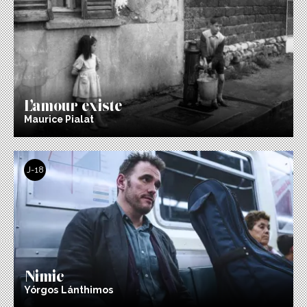
L’amour existe
Maurice Pialat
J-18
Nimic
Yórgos Lánthimos