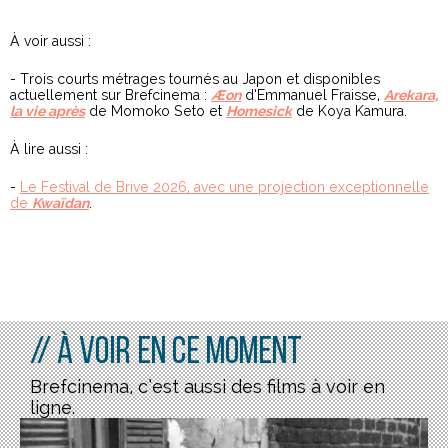
À voir aussi :
- Trois courts métrages tournés au Japon et disponibles
actuellement sur Brefcinema :
Æon
d’Emmanuel Fraisse,
Arekara,
la vie après
de Momoko Seto et
Homesick
de Koya Kamura.
À lire aussi :
-
Le Festival de Brive 2026, avec une projection exceptionnelle
de
Kwaïdan
.
// À voir en ce moment
Brefcinema, c’est aussi des films à voir en
ligne.