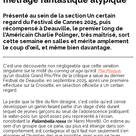
Présenté au sein de la section Un certain
regard du Festival de Cannes 2025, puis
récompensé à Deauville, le premier long de
l’Américain Charlie Polinger, très maîtrisé, sort
cette semaine en salles et mérite amplement
le coup d’œil, et même bien davantage.
C’est une découverte non négligeable que cette variation
singulière sur le motif du
coming of age
qu’est
The Plague
,
qu’un doublé Grand Prix/Prix de la critique a salué au dernier
Festival de Deauville, en septembre 2025, après une première
effectuée sur la Croisette, en sélection officielle à Un certain
regard.
La peste que le titre du film désigne, c’est celle qu’est censé
développer un gamin faisant partie d’un stage d’été durant
lequel de jeunes garçons au seuil de l’adolescence pratiquent
le water-polo (un sport assez peu représenté à l’écran,
nonobstant le
Palombella rossa
de Nanni Moretti). On estime au
sein d’un groupe que ce paria, qui plus est étrange dans son
comportement, est contagieux et qu’il faut non seulement s’en
éloigner et l’humilier dès que possible, mais aussi se laver