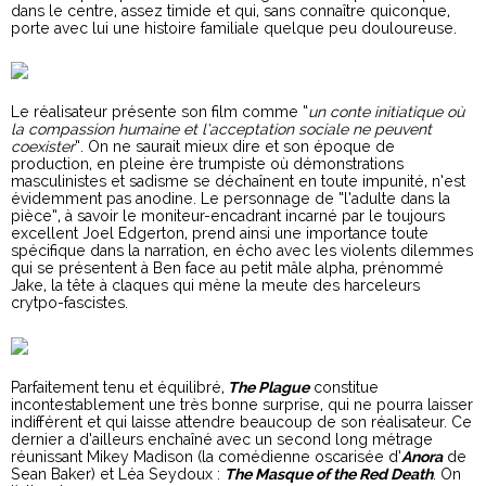
dans le centre, assez timide et qui, sans connaître quiconque,
porte avec lui une histoire familiale quelque peu douloureuse.
Le réalisateur présente son film comme “
un conte initiatique où
la compassion humaine et l’acceptation sociale ne peuvent
coexister
”. On ne saurait mieux dire et son époque de
production, en pleine ère trumpiste où démonstrations
masculinistes et sadisme se déchaînent en toute impunité, n’est
évidemment pas anodine. Le personnage de “l’adulte dans la
pièce”, à savoir le moniteur-encadrant incarné par le toujours
excellent Joel Edgerton, prend ainsi une importance toute
spécifique dans la narration, en écho avec les violents dilemmes
qui se présentent à Ben face au petit mâle alpha, prénommé
Jake, la tête à claques qui mène la meute des harceleurs
crytpo-fascistes.
Parfaitement tenu et équilibré,
The Plague
constitue
incontestablement une très bonne surprise, qui ne pourra laisser
indifférent et qui laisse attendre beaucoup de son réalisateur. Ce
dernier a d’ailleurs enchaîné avec un second long métrage
réunissant Mikey Madison (la comédienne oscarisée d’
Anora
de
Sean Baker) et Léa Seydoux :
The Masque of the Red Death
. On