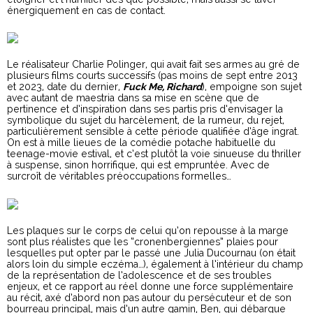
énergiquement en cas de contact.
Le réalisateur Charlie Polinger, qui avait fait ses armes au gré de
plusieurs films courts successifs (pas moins de sept entre 2013
et 2023, date du dernier,
F
uck Me, Richard
), empoigne son sujet
avec autant de maestria dans sa mise en scène que de
pertinence et d’inspiration dans ses partis pris d’envisager la
symbolique du sujet du harcèlement, de la rumeur, du rejet,
particulièrement sensible à cette période qualifiée d’âge ingrat.
On est à mille lieues de la comédie potache habituelle du
teenage-movie estival, et c’est plutôt la voie sinueuse du thriller
à suspense, sinon horrifique, qui est empruntée. Avec de
surcroît de véritables préoccupations formelles…
Les plaques sur le corps de celui qu’on repousse à la marge
sont plus réalistes que les “cronenbergiennes” plaies pour
lesquelles put opter par le passé une Julia Ducournau (on était
alors loin du simple eczéma…), également à l’intérieur du champ
de la représentation de l’adolescence et de ses troubles
enjeux, et ce rapport au réel donne une force supplémentaire
au récit, axé d’abord non pas autour du persécuteur et de son
bourreau principal, mais d’un autre gamin, Ben, qui débarque