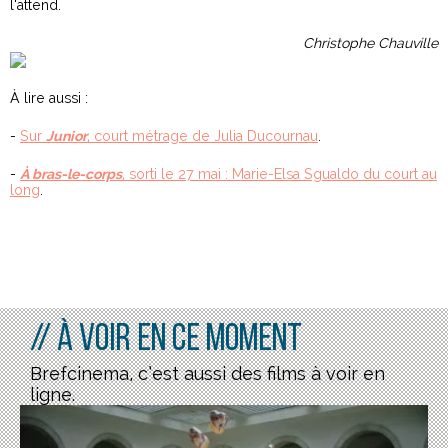
l’attend.
Christophe Chauville
À lire aussi :
-
Sur
Junior
, court métrage de Julia Ducournau
.
-
À bras-le-corps
, sorti le 27 mai : Marie-Elsa Sgualdo du court au
long
.
// À voir en ce moment
Brefcinema, c’est aussi des films à voir en
ligne.