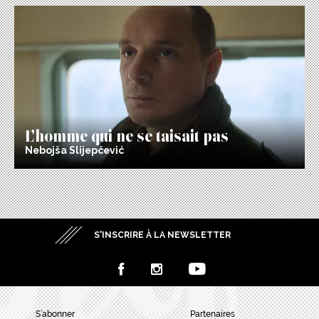
L’homme qui ne se taisait pas
Nebojša Slijepčević
S’INSCRIRE À LA NEWSLETTER
S’abonner
Partenaires